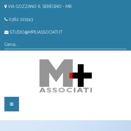
VIA GOZZANO 6, SEREGNO - MB
0362 221543
STUDIO@MPIUASSOCIATI.IT
CERCA...